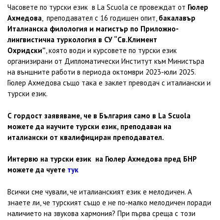
Часовете по турски език в La Scuola се провеждат от
Гюлер
Ахмедова
, преподавател с 16 годишен опит,
бакалавър
Италианска филология и магистър по Приложно-
лингвистична туркология в СУ “Св.Климент
О
хридски”
,
която води и курсовете по турски език
организирани от Дипломатически Институт към Министъра
на външните работи в периода октомври 2023-юли 2025.
Гюлер Ахмедова също така е заклет преводач с италиански и
турски език.
С гордост заявяваме, че в България само в La Scuola
можете да научите турски език, преподаван на
италиански от квалифициран преподавател.
Интервю на турски език на Гюлер Ахмедова пред БНР
можете да чуете
тук
Всички сме чували, че италианският език е мелодичен. А
знаете ли, че турският също е не по-малко мелодичен поради
наличието на звукова хармония? При първа среща с този