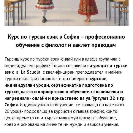
Курс по турски език в София – професионално
обучение с филолог и заклет преводач
Търсиш курс по турски език-онлай или в клас, в група или с
индивидуален график?
Тогава се запиши
на уроци по турски
език
в
La Scuola
с квалифициран преподавател и майчин
турски език.
При нас можете да намерите
курсове,
индивидуални уроци, сертификатна подготовка по
турски, както и корпоративно обучение за начинаещи и
напреднали- онлайн и присъствено на ул.Гургулят 22 в гр.
София.
Индивидуалното обучение се заплаща на пакети от
20 урока- подходящо за курсисти с гъвкав график, които
ценят времето си и търсят максимум ползи от обучение,
което е основано на личните им нужди и езикови умения.