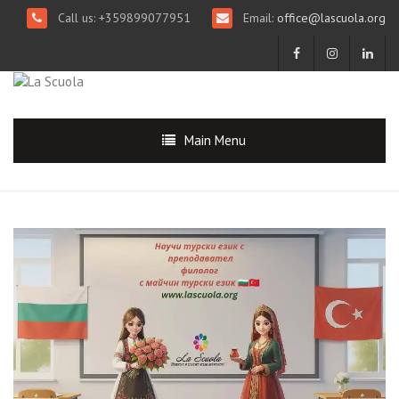
Call us: +359899077951
Email:
office@lascuola.org
Main Menu