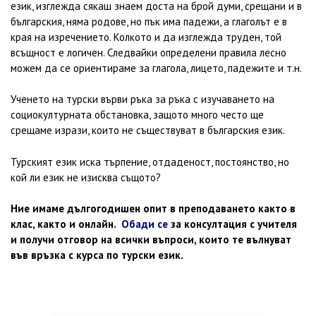
език, изглежда сякаш знаем доста на брой думи, срещани и в
българския, няма родове, но пък има падежи, а глаголът е в
края на изречението. Колкото и да изглежда труден, той
всъщност е логичен. Следвайки определени правила лесно
можем да се ориентираме за глагола, лицето, падежите и т.н.
Ученето на турски върви ръка за ръка с изучаването на
социокултурната обстановка, защото много често ще
срещаме изрази, които не съществуват в българския език.
Турският език иска търпение, отдаденост, постоянство, но
кой ли език не изисква същото?
Ние имаме дългогодишен опит в преподаването както в
клас, както и онлайн.
Обади се
за консултация с учителя
и получи отговор на всички въпроси, които те вълнуват
във връзка с курса по турски език.