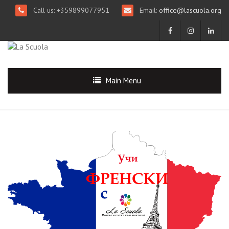
Call us: +359899077951
Email:
office@lascuola.org
Main Menu