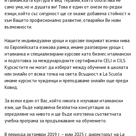
италианската култура е вид терапия, която обогатява не
само ума, но и душата ви! Това е един от онези по-редки
езици, който със сигурност ще се окаже добавена стойност и
към Вашето професионално развитие, отваряйки Ви нови
възможности.
Нашите индивидуални уроци и курсове покриват всички нива
по Европейската езикова рамка, имаме разговорни уроци с
италианка и специализирани курсове като бизнес италиански
и подготовка за международните сертификати CELI и CILS.
Курсистите ни могат да изберат между обучение в школата
или онлайн от всяка точка на света. Всъщност в La Scuola
имаме курсисти чужденци и преподаваме онлайн още преди
Ковид.
За всеки един от Вас, който някога е изучавал италиански
език, ще бъде направена безплатна консултация за
определяне на нивото и ще бъде изготвена съответната
учебна програма за продължаване на обучението.
В периода октомври 2019 г. – юли 2025 г. директорът на La