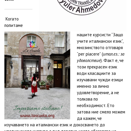
Когато
попитаме
нашите курсисти “Защо
учите италиански език”,
мнозинството отговаря
“per piacere” (
итал.ез.: за
удоволствие
). Факт е, че
този прекрасен език
води класациите за
изучавани чужди езици
именно за лично
удовлетворение, а не
толкова по
необходимост. Ето
затова ние смело можем
да кажем, че
изучаването на италиански език и докосването до