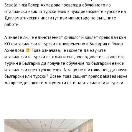
Scuola г-жа Гюлер Ахмедова провежда обучението по
италиански език и турски език в чуждоезиковите курсове на
Дипломатическия институт към министъра на външните
работи.
А знаете ли, че единственият филолог и заклет преводач към
КО с италиански и турски едновременно в България е Гюлер
Ахмедова
Това означава, че можете да научите
италиански и турски от един и същ преподавател, а ако сте
турчин в България да получите обучение по български език и
италиански през турски език. А защо не и италианец да научи
български или турски? Oсвен това същият преподавател може
да преведе вашите документи от и на италиански и турски.