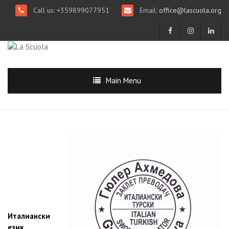
Call us: +359899077951
Email:
office@lascuola.org
Main Menu
Италиански
език