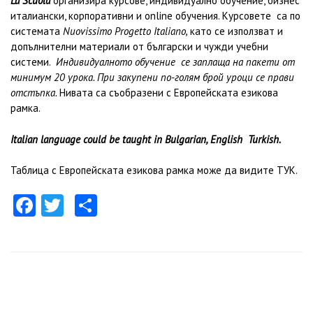
La Scuola
организира курсове, индивидуално обучение, бизнес
италиански, корпоративни и online обучения. Курсовете са по
системата
Nuovissimo Progetto Italiano,
като се използват и
допълнителни материали от български и чужди учебни
системи.
Индивидуалното обучение се заплаща на пакети от
минимум 20 урока. При закупени по-голям брой уроци се прави
отстъпка.
Нивата са съобразени с Европейската езикова
рамка.
Italian language could be taught in Bulgarian, English Turkish.
Таблица с Европейската езикова рамка може да видите
ТУК
.
Facebook
Twitter
Share