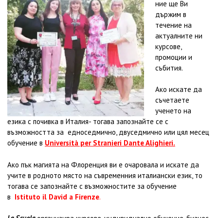
ние ще Ви
държим в
течение на
актуалните ни
курсове,
промоции и
събития.
Ако искате да
съчетаете
ученето на
езика с почивка в Италия- тогава запознайте се с
възможността за едноседмично, двуседмично или цял месец
обучение в
Università per Stranieri Dante Alighieri.
Ако пък магията на Флоренция ви е очаровала и искате да
учите в родното място на съвременния италиански език, то
тогава се запознайте с възможностите за обучение
в
Istituto
il David a Firenze
.