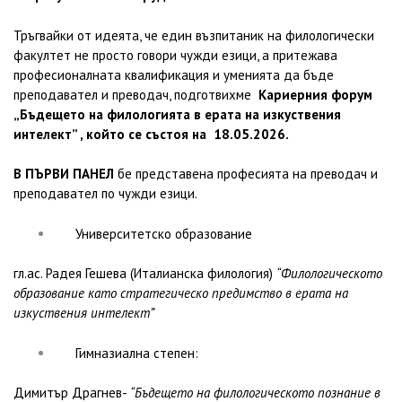
Тръгвайки от идеята, че един възпитаник на филологически
факултет не просто говори чужди езици, а притежава
професионалната квалификация и уменията да бъде
преподавател и преводач, подготвихме
Кариерния форум
„Бъдещето на филологията в ерата на изкуствения
интелект” , който се състоя на 18.05.2026.
В ПЪРВИ ПАНЕЛ
бе представена професията на преводач и
преподавател по чужди езици.
Университетско образование
гл.ас. Радея Гешева (Италианска филология)
“Филологическото
образование като стратегическо предимство в ерата на
изкуствения интелект”
Гимназиална степен:
Димитър Драгнев-
“Бъдещето на филологическото познание в