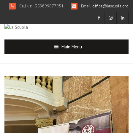
Call us: +359899077951
Email:
office@lascuola.org
Main Menu