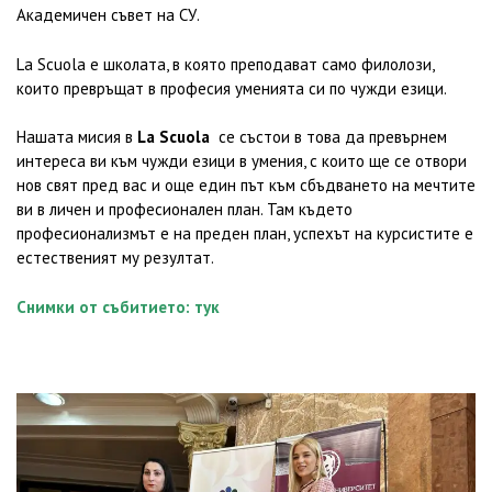
Академичен съвет на СУ.
La Scuola e школата, в която преподават само филолози,
които превръщат в професия уменията си по чужди езици.
Нашата мисия в
La Scuolа
се състои в това да превърнем
интереса ви към чужди езици в умения, с които ще се отвори
нов свят пред вас и още един път към сбъдването на мечтите
ви в личен и професионален план. Там където
професионализмът е на преден план, успехът на курсистите е
естественият му резултат.
Снимки от събитието:
тук