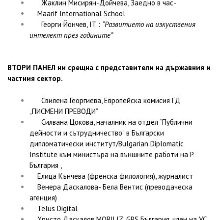
Жаклин Мисирян-Дойчева,
Заедно в час-
Maarif International School
Георги Йончев, IT :
“Развитието на изкуствения
интелект през годините”
ВТОРИ ПАНЕЛ ни срещна с представители на държавния и
частния сектор.
Свилена Георгиева, Европейска комисия ГД
„ПИСМЕНИ ПРЕВОДИ”
Силвана Цокова, началник на отдел “Публични
дейности и сътрудничество” в
Български
дипломатически институт/Bulgarian Diplomatic
Institute
към министъра на външните работи на Р
България ,
Елица Кънчева (френска филология), журналист
Венера Даскалова- Бела Вентис (преводаческа
агенция)
Telus Digital
Христо Даскалов MOBILIZ, GPS България. член на УС