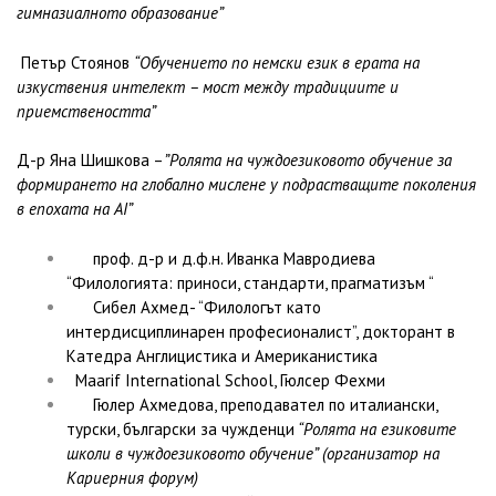
гимназиалното образование”
Петър Стоянов
“Обучението по немски език в ерата на
изкуствения интелект – мост между традициите и
приемствеността”
Д-р Яна Шишкова –
”Ролята на чуждоезиковото обучение за
формирането на глобално мислене у подрастващите поколения
в епохата на AI”
проф. д-р и д.ф.н. Иванка Мавродиева
“Филологията: приноси, стандарти, прагматизъм “
Сибел Ахмед- “Филологът като
интердисциплинарен професионалист”, докторант в
Катедра Англицистика и Американистика
Maarif International School, Гюлсер Фехми
Гюлер Ахмедова, преподавател по италиански,
турски, български за чужденци
“Ролята на езиковите
школи в чуждоезиковото обучение” (организатор на
Кариерния форум)