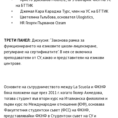
на БТТИК
Джемал Кара Караджа Турс, член на УС на БТТИК
Цветелина Гълъбова, основател Ulogistics,
HR Георги Първанов Cteam
ТРЕТИ ПАНЕЛ:
Дискусия: “Законова рамка за
функционирането на езиковите школи-лицензиране,
регулиране на сертификатите”. В нея се включиха
преподаватели от СУ, какво и представители на езикови
центрове.
Основите на сътрудничеството между La Scuola и ФКНФ
бяха положени още през 2011 г. когато Гюлер Ахмедова,
тогава студент във втори курс на Италианска филология и
първи курс по Международни отношения (ЮФ), основава
Факултетния студентски съвет (ФСС) на ФКНФ,
представлявайки ФКНФ в Студентски съвет на СУ и