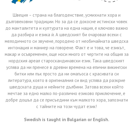
Швеция – страна на благоденствие, усмихнати хора и
дълговековни традиции. Но за да се докосне истински човек
до манталитета и културата на една нация, е ключово важно
да разбира и езика ѝ. А шведският би очаровал всеки с
мелодичното си звучене, породено от необичайната шведска
интонация и маниер на говорене. Факт е и това, че езикът,
макар и осъвременен, още носи много от чертите на общия за
нордския ареал староскандинавски език. Така шведският
успява да ни пренесе в древни времена на епични викингски
битки или пък просто да ни омагьоса с красивата си
литература, която в оригиналния си вид успява да разкрие
шведската душа и нейните дълбини. Затова всеки който
мечтае за едно малко по-различно езиково приключение, е
добре дошъл да се присъедини към малкото хора, запознати
с тайните на този чудат език!
Swedish is taught in Bulgarian or English.