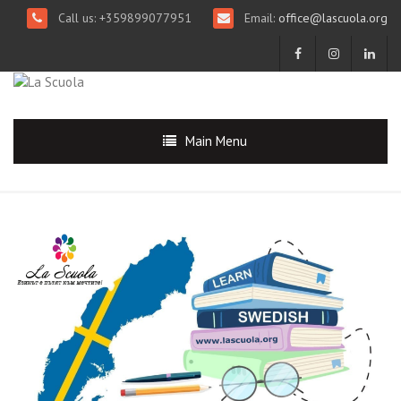
Call us: +359899077951
Email:
office@lascuola.org
Main Menu