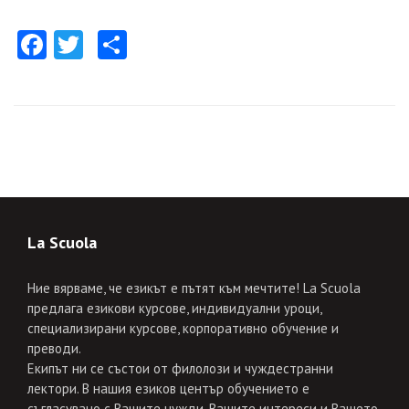
Facebook
Twitter
Share
La Scuola
Ние вярваме, че езикът е пътят към мечтите! La Scuola
предлага езикови курсове, индивидуални уроци,
специализирани курсове, корпоративно обучение и
преводи.
Екипът ни се състои от филолози и чуждестранни
лектори. В нашия езиков център обучението е
съгласувано с Вашите нужди, Вашите интереси и Вашето