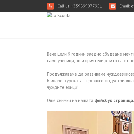
Call us: +359899077951
Email:
of
Вече цели 9 години заедно сбъдваме мечти
само ученици, но и приятели, които са с на
Продължаваме да развиваме чуждоезиковот
Българо-турската търговксо-индустриална 
чуждите езици!
Още снимки на нашата
фейсбук страница