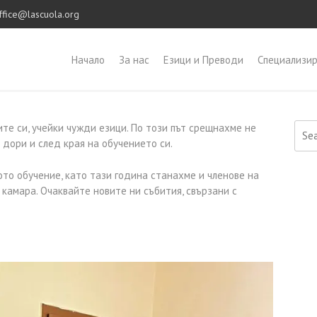
fice@lascuola.org
Начало
За нас
Езици и Преводи
Специализир
те си, учейки чужди езици. По този път срещнахме не
Searc
с дори и след края на обучението си.
о обучение, като тази година станахме и членове на
камара. Очаквайте новите ни събития, свързани с
.