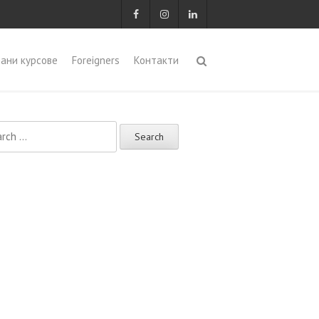
ани курсове
Foreigners
Контакти
h for: